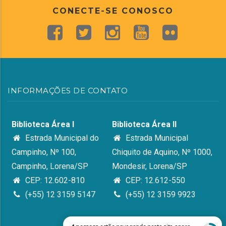
CONECTE-SE CONOSCO
INFORMAÇÕES DE CONTATO
Biblioteca Área I
Biblioteca Área II
Estrada Municipal do
Estrada Municipal
Campinho, Nº 100,
Chiquito de Aquino, Nº 1000,
Campinho, Lorena/SP
Mondesir, Lorena/SP
CEP: 12.602-810
CEP: 12.612-550
(+55) 12 3159 5147
(+55) 12 3159 9923