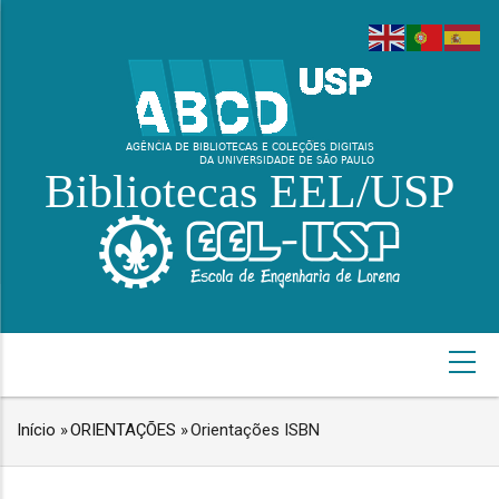
Pular
para
o
conteúdo
principal
Bibliotecas EEL/USP
NAVEGAÇÃO
PRINCIPAL
Início
»
ORIENTAÇÕES
»
Orientações ISBN
TRILHA
DE
NAVEGAÇÃO