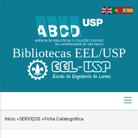
Pular
para
o
conteúdo
principal
Bibliotecas EEL/USP
NAVEGAÇÃO
PRINCIPAL
Início
»
SERVIÇOS
»
Ficha Catalográfica
TRILHA
DE
NAVEGAÇÃO