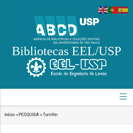
Pular
para
o
conteúdo
principal
Bibliotecas EEL/USP
NAVEGAÇÃO
PRINCIPAL
Início
»
PESQUISA
»
TurnItIn
TRILHA
DE
NAVEGAÇÃO