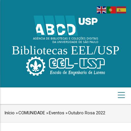
Pular
para
o
conteúdo
principal
Bibliotecas EEL/USP
NAVEGAÇÃO
PRINCIPAL
Início
»
COMUNIDADE
»
Eventos
»
Outubro Rosa 2022
TRILHA
DE
NAVEGAÇÃO