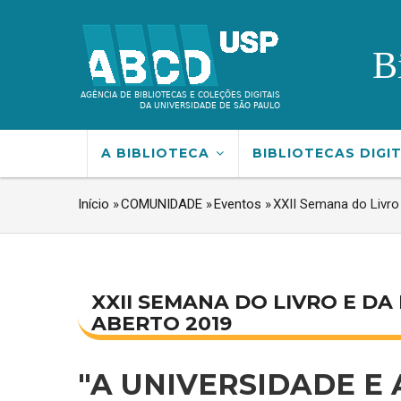
Pular
para
B
o
conteúdo
principal
NAVEGAÇÃO
A BIBLIOTECA
BIBLIOTECAS DIGI
PRINCIPAL
Início
»
COMUNIDADE
»
Eventos
»
XXII Semana do Livro
TRILHA
DE
NAVEGAÇÃO
XXII SEMANA DO LIVRO E D
ABERTO 2019
"A UNIVERSIDADE E 