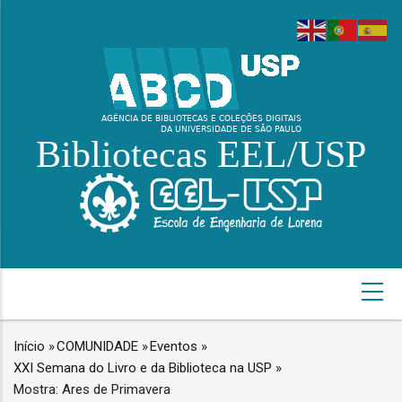
Pular
para
o
conteúdo
principal
Bibliotecas EEL/USP
NAVEGAÇÃO
PRINCIPAL
Início
»
COMUNIDADE
»
Eventos
»
TRILHA
XXI Semana do Livro e da Biblioteca na USP
»
DE
Mostra: Ares de Primavera
NAVEGAÇÃO