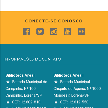
CONECTE-SE CONOSCO
INFORMAÇÕES DE CONTATO
Biblioteca Área I
Biblioteca Área II
Estrada Municipal do
Estrada Municipal
Campinho, Nº 100,
Chiquito de Aquino, Nº 1000,
Campinho, Lorena/SP
Mondesir, Lorena/SP
CEP: 12.602-810
CEP: 12.612-550