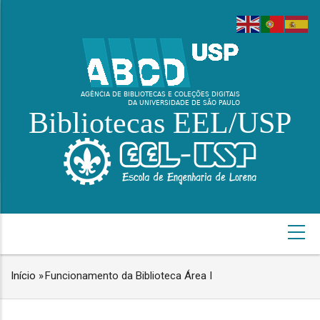
Pular
para
o
conteúdo
principal
Bibliotecas EEL/USP
NAVEGAÇÃO
PRINCIPAL
Início
»
Funcionamento da Biblioteca Área I
TRILHA
DE
NAVEGAÇÃO